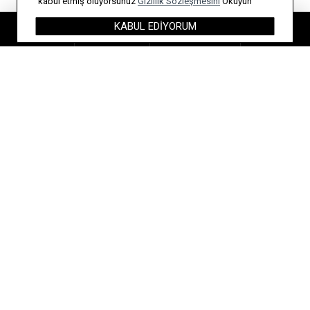
kabul etmiş oluyorsunuz
Gizlilik Sözleşmesini
Okuyun
Zirkon Taşlı Kadın Bileklik
Zirkon Taşlı Kadın Bileklik
KABUL EDIYORUM
Anasayfa
Hesabım
Sipariş Takibi
İletişim
450,00 ₺
450,00 ₺